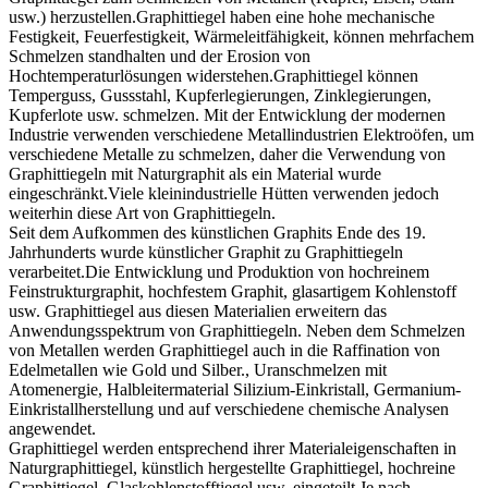
usw.) herzustellen.Graphittiegel haben eine hohe mechanische
Festigkeit, Feuerfestigkeit, Wärmeleitfähigkeit, können mehrfachem
Schmelzen standhalten und der Erosion von
Hochtemperaturlösungen widerstehen.Graphittiegel können
Temperguss, Gussstahl, Kupferlegierungen, Zinklegierungen,
Kupferlote usw. schmelzen. Mit der Entwicklung der modernen
Industrie verwenden verschiedene Metallindustrien Elektroöfen, um
verschiedene Metalle zu schmelzen, daher die Verwendung von
Graphittiegeln mit Naturgraphit als ein Material wurde
eingeschränkt.Viele kleinindustrielle Hütten verwenden jedoch
weiterhin diese Art von Graphittiegeln.
Seit dem Aufkommen des künstlichen Graphits Ende des 19.
Jahrhunderts wurde künstlicher Graphit zu Graphittiegeln
verarbeitet.Die Entwicklung und Produktion von hochreinem
Feinstrukturgraphit, hochfestem Graphit, glasartigem Kohlenstoff
usw. Graphittiegel aus diesen Materialien erweitern das
Anwendungsspektrum von Graphittiegeln. Neben dem Schmelzen
von Metallen werden Graphittiegel auch in die Raffination von
Edelmetallen wie Gold und Silber., Uranschmelzen mit
Atomenergie, Halbleitermaterial Silizium-Einkristall, Germanium-
Einkristallherstellung und auf verschiedene chemische Analysen
angewendet.
Graphittiegel werden entsprechend ihrer Materialeigenschaften in
Naturgraphittiegel, künstlich hergestellte Graphittiegel, hochreine
Graphittiegel, Glaskohlenstofftiegel usw. eingeteilt.Je nach