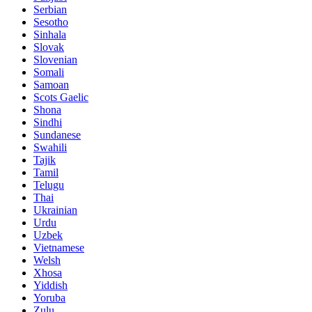
Serbian
Sesotho
Sinhala
Slovak
Slovenian
Somali
Samoan
Scots Gaelic
Shona
Sindhi
Sundanese
Swahili
Tajik
Tamil
Telugu
Thai
Ukrainian
Urdu
Uzbek
Vietnamese
Welsh
Xhosa
Yiddish
Yoruba
Zulu