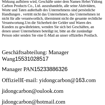
Wirkung aufhören wird, Geschäfte unter dem Namen Hebei Yidong
Carbon Products Co., Ltd. auszuhandeln, alle seine Aktivitäten,
Worte und Taten außerhalb des Unternehmens sind persönliche
Handlungen , vertritt nicht das Unternehmen, das Unternehmen ist
nicht für alle verantwortlich, übernimmt nicht die gesamte rechtliche
Verantwortung.Um die Sicherheit der Gelder und Waren des
Kunden zu gewährleisten, wenden Sie sich bei Geschäften, an
denen unser Unternehmen beteiligt ist, bitte an die zuständige
Person oder senden Sie eine E-Mail an unser offizielles Postfach.
Geschäftsabteilung: Manager
15531028517
Wang
15233886326
anager PAN
M
163
Offiziell
mail: yidongcarbon@
.com
E-
idongcarbon@oulook.
om
j
c
idongcarbon@hotmail.
om
j
c