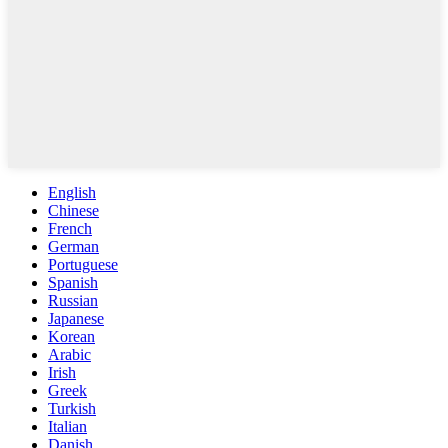
English
Chinese
French
German
Portuguese
Spanish
Russian
Japanese
Korean
Arabic
Irish
Greek
Turkish
Italian
Danish