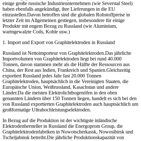
einige große russische Industrieunternehmen (wie Severstal Steel)
haben ebenfalls angekündigt, ihre Lieferungen in die EU
einzustellen.Davon betroffen sind die globalen Rohstoffpreise in
letzter Zeit im Allgemeinen gestiegen, insbesondere für einige
Produkte mit engem Bezug zu Russland (wie Aluminium,
warmgewalzte Coils, Kohle usw.)
1. Import und Export von Graphitelektroden in Russland
Russland ist Nettoimporteur von Graphitelektroden.Das jährliche
Importvolumen von Graphitelektroden liegt bei rund 40.000
Tonnen, davon stammen mehr als die Hälfte der Ressourcen aus
China, der Rest aus Indien, Frankreich und Spanien.Gleichzeitig
exportiert Russland jedes Jahr fast 20.000 Tonnen
Graphitelektroden, hauptsächlich in die Vereinigten Staaten, die
Europäische Union, Weißrussland, Kasachstan und andere
Länder.Da die meisten Elektrolichtbogenöfen in den oben
genannten Ländern über 150 Tonnen liegen, handelt es sich bei den
von Russland exportierten Graphitelektroden auch hauptsächlich um
großformatige Ultrahochleistungselektroden.
In Bezug auf die Produktion ist der wichtigste inländische
Elektrodenhersteller in Russland die Energoprom Group, die
Graphitelektrodenfabriken in Nowotscherkassk, Nowosibirsk und
Tscheljabinsk betreibt.Die jährliche Produktionskapazität von