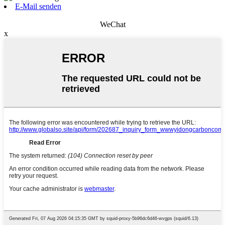
E-Mail senden
WeChat
x